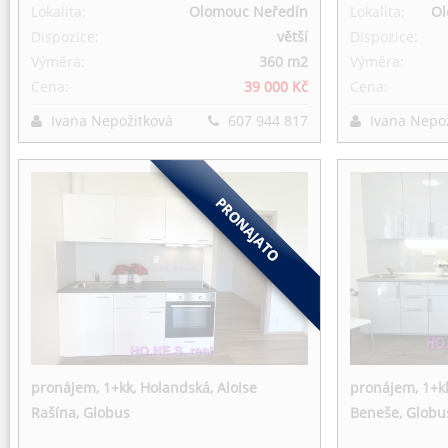
Lokalita:
Olomouc Neředín
Lokalita:
Ol
Dispozice:
větší
Dispozice:
Výměra:
360 m
2
Výměra:
Cena:
39 000 Kč
Cena:
Ivana Nepožitková
607 944 817
Ivana Nepo
pronájem, 1+kk, Holandská, Aloise
pronájem, 1+k
Rašína, Globus
Beneše, Globu