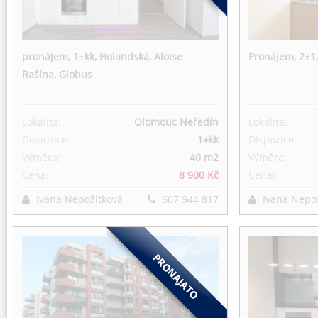
pronájem, 1+kk, Holandská, Aloise
Pronájem, 2+1
Rašína, Globus
Lokalita:
Olomouc Neředín
Lokalita:
Dispozice:
1+kk
Dispozice:
Výměra:
40 m
2
Výměra:
Cena:
8 900 Kč
Cena:
Ivana Nepožitková
607 944 817
Ivana Nepo