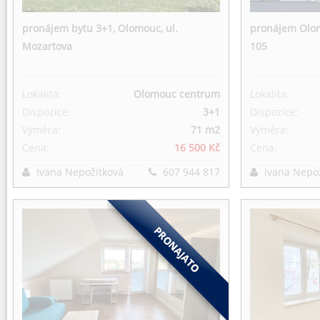
pronájem bytu 3+1, Olomouc, ul.
pronájem Olom
Mozartova
105
Lokalita:
Olomouc centrum
Lokalita:
Dispozice:
3+1
Dispozice:
Výměra:
71 m
2
Výměra:
Cena:
16 500 Kč
Cena:
Ivana Nepožitková
607 944 817
Ivana Nepo