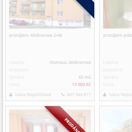
pronájem, Mošnerova 2+kk
pronájem poko
Lokalita:
Olomouc, Mošnerova
Lokalita:
Dispozice:
Dispozice:
Výměra:
65 m
2
Výměra:
Cena:
13 000 Kč
Cena:
Ivana Nepožitková
607 944 817
Ivana Nepo