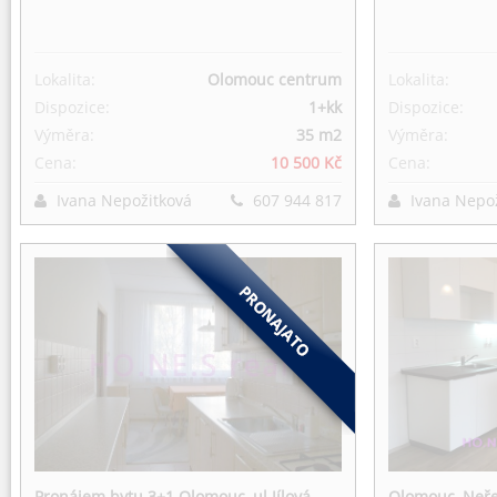
Lokalita:
Olomouc centrum
Lokalita:
Dispozice:
1+kk
Dispozice:
Výměra:
35 m
2
Výměra:
Cena:
10 500 Kč
Cena:
Ivana Nepožitková
607 944 817
Ivana Nepo
Pronájem bytu 3+1 Olomouc, ul.Jílová
Olomouc, Neře