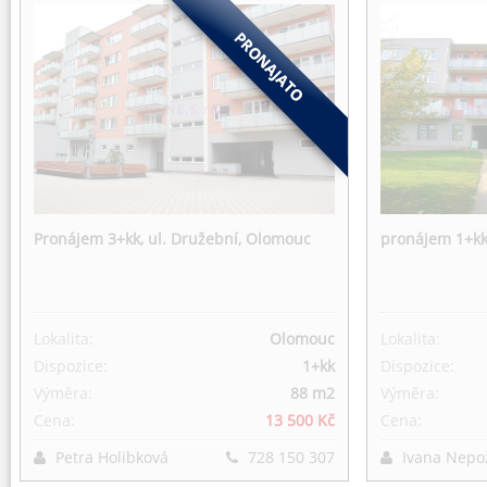
Pronájem 3+kk, ul. Družební, Olomouc
pronájem 1+kk
Lokalita:
Olomouc
Lokalita:
Dispozice:
1+kk
Dispozice:
Výměra:
88 m
2
Výměra:
Cena:
13 500 Kč
Cena:
Petra Holibková
728 150 307
Ivana Nepo