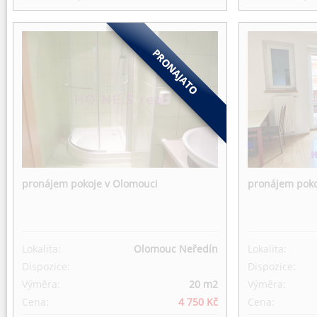
pronájem pokoje v Olomouci
pronájem poko
Lokalita:
Olomouc Neředín
Lokalita:
Dispozice:
Dispozice:
Výměra:
20 m
2
Výměra:
Cena:
4 750 Kč
Cena: