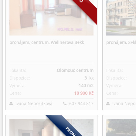
pronájem, centrum, Wellnerova 3+kk
pronájem, 2+k
Lokalita:
Olomouc centrum
Lokalita:
Dispozice:
3+kk
Dispozice:
Výměra:
140 m
2
Výměra:
Cena:
18 900 Kč
Cena:
Ivana Nepožitková
607 944 817
Ivana Nepo