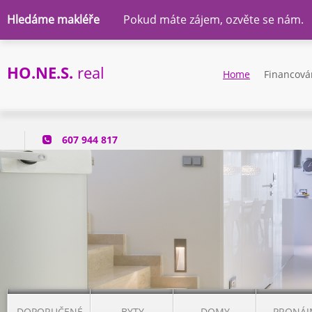
Hledáme makléře
Pokud máte zájem, ozvěte se nám.
HO.NE.S.
real
Home
Financová
607 944 817
DOPORUČENÉ
BYTY
DOMY
PRONÁJ