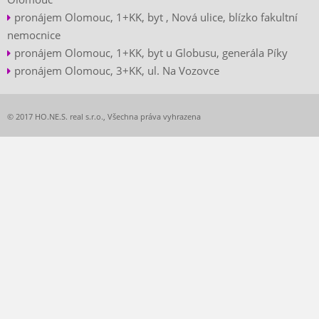
pronájem Olomouc, 1+KK, byt , Nová ulice, blízko fakultní
nemocnice
pronájem Olomouc, 1+KK, byt u Globusu, generála Píky
pronájem Olomouc, 3+KK, ul. Na Vozovce
© 2017 HO.NE.S. real s.r.o., Všechna práva vyhrazena