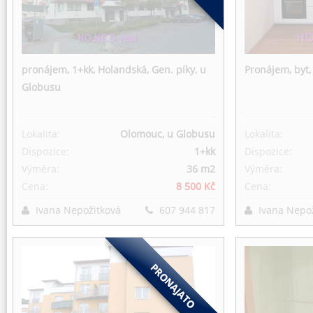
pronájem, 1+kk, Holandská, Gen. píky, u
Pronájem, byt,
Globusu
Lokalita:
Olomouc, u Globusu
Lokalita:
Dispozice:
1+kk
Dispozice:
Výměra:
36 m
2
Výměra:
Cena:
8 500 Kč
Cena:
Ivana Nepožitková
607 944 817
Ivana Nepo