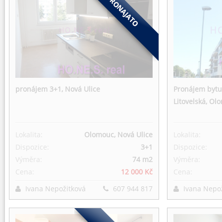
pronájem 3+1, Nová Ulice
Pronájem bytu
Litovelská, Ol
Lokalita:
Olomouc, Nová Ulice
Lokalita:
Dispozice:
3+1
Dispozice:
Výměra:
74 m
2
Výměra:
Cena:
12 000 Kč
Cena:
Ivana Nepožitková
607 944 817
Ivana Nepo