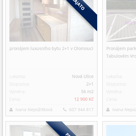
pronájem luxusního bytu 2+1 v Olomouci
Pronájem park
Tabulovém Vr
Lokalita:
Nová Ulice
Lokalita:
Dispozice:
2+1
Dispozice:
Výměra:
56 m
2
Výměra:
Cena:
12 900 Kč
Cena:
Ivana Nepožitková
607 944 817
Ivana Nepo