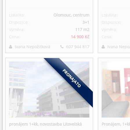
Lokalita:
Olomouc, centrum
Lokalita:
Dispozice:
3+1
Dispozice:
Výměra:
117 m
2
Výměra:
Cena:
14 900 Kč
Cena:
Ivana Nepožitková
607 944 817
Ivana Nepo
pronájem 1+kk, novostavba Litovelská
Pronájem, 1+k