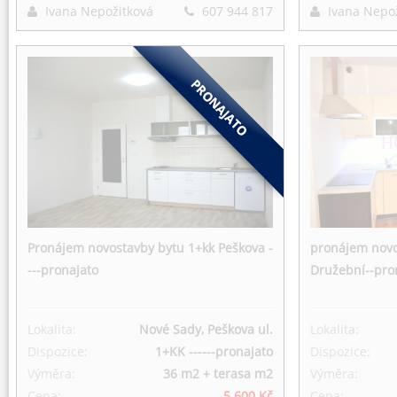
Ivana Nepožitková
607 944 817
Ivana Nepo
Pronájem novostavby bytu 1+kk Peškova -
pronájem novo
---pronajato
Družební--pro
Lokalita:
Nové Sady, Peškova ul.
Lokalita:
Dispozice:
1+KK ------pronajato
Dispozice:
Výměra:
36 m2 + terasa m
2
Výměra:
Cena:
5 600 Kč
Cena: