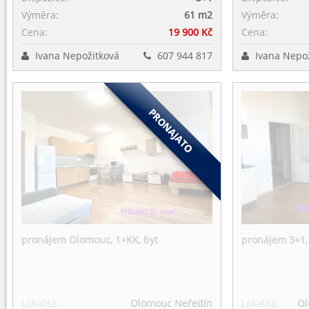
Výměra:
61 m
2
Výměra:
Cena:
19 900 Kč
Cena:
Ivana Nepožitková
607 944 817
Ivana Nepo
pronájem Olomouc, 1+KK, byt
pronájem 3+1, 
Lokalita:
Olomouc Neředín
Lokalita:
Ol