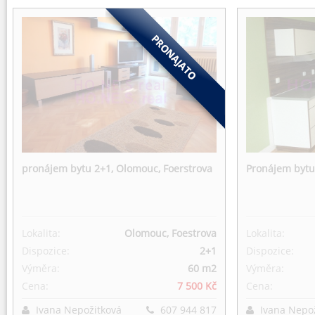
pronájem bytu 2+1, Olomouc, Foerstrova
Pronájem bytu
Lokalita:
Olomouc, Foestrova
Lokalita:
Dispozice:
2+1
Dispozice:
Výměra:
60 m
2
Výměra:
Cena:
7 500 Kč
Cena:
Ivana Nepožitková
607 944 817
Ivana Nepo