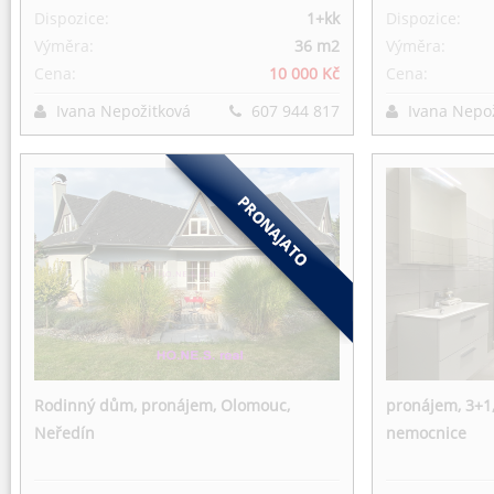
Dispozice:
1+kk
Dispozice:
Výměra:
36 m
2
Výměra:
Cena:
10 000 Kč
Cena:
Ivana Nepožitková
607 944 817
Ivana Nepo
Rodinný dům, pronájem, Olomouc,
pronájem, 3+1,
Neředín
nemocnice