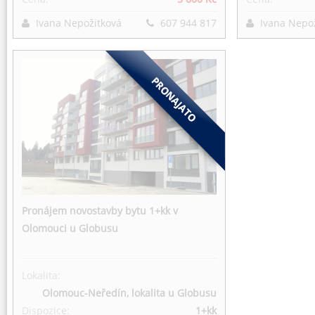
Ivana Nepožitková
607 944 817
Ivana Nepo
Pronájem novostavby bytu 1+kk v
Olomouci u Globusu
Lokalita:
Olomouc-Neředín, lokalita u Globusu
Dispozice:
1+kk