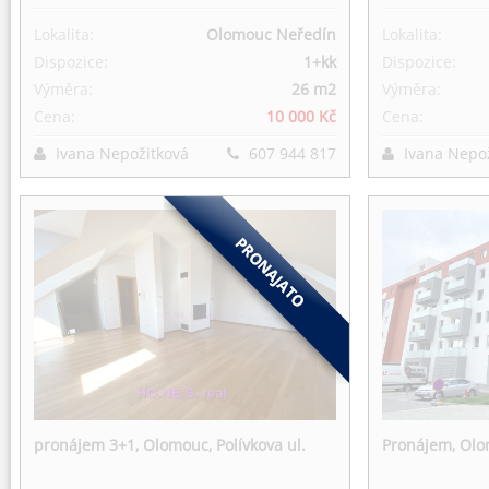
Lokalita:
Olomouc Neředín
Lokalita:
Dispozice:
1+kk
Dispozice:
Výměra:
26 m
2
Výměra:
Cena:
10 000 Kč
Cena:
Ivana Nepožitková
607 944 817
Ivana Nepo
pronájem 3+1, Olomouc, Polívkova ul.
Pronájem, Olo