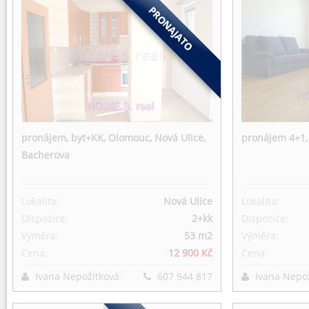
pronájem, byt+KK, Olomouc, Nová Ulice,
pronájem 4+1, 
Bacherova
Lokalita:
Nová Ulice
Lokalita:
Dispozice:
2+kk
Dispozice:
Výměra:
53 m
2
Výměra:
Cena:
12 900 Kč
Cena:
Ivana Nepožitková
607 944 817
Ivana Nepo