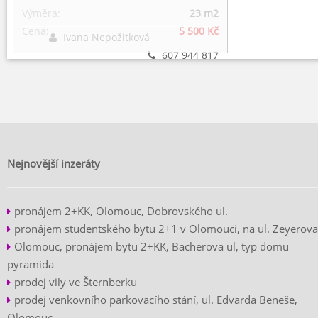
Výměra:
23 m
2
Cena:
5 500 Kč
Ivana Nepožitková
607 944 817
Nejnovější inzeráty
pronájem 2+KK, Olomouc, Dobrovského ul.
pronájem studentského bytu 2+1 v Olomouci, na ul. Zeyerova
Olomouc, pronájem bytu 2+KK, Bacherova ul, typ domu
pyramida
prodej vily ve Šternberku
prodej venkovního parkovacího stání, ul. Edvarda Beneše,
Olomouc