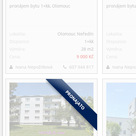
pronájem bytu 1+kk, Olomouc
pronájem bytu
Lokalita:
Olomouc Neředín
Lokalita:
Dispozice:
1+kk
Dispozice:
Výměra:
28 m
2
Výměra:
Cena:
9 000 Kč
Cena:
Ivana Nepožitková
607 944 817
Ivana Nepo