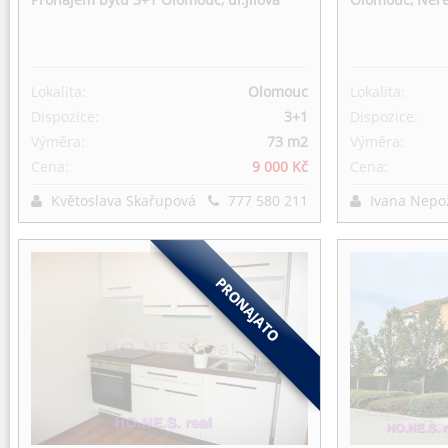
Lokalita:
Olomouc
Lokalita:
Dispozice:
3+1
Dispozice:
Výměra:
73 m
2
Výměra:
Cena:
9 000 Kč
Cena:
Květoslava Skařupová
777 580 211
Ivana Nepo