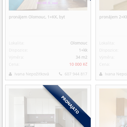
pronájem Olomouc, 1+KK, byt
pronájem 2+KK
Lokalita:
Olomouc
Lokalita:
Dispozice:
1+kk
Dispozice:
Výměra:
34 m
2
Výměra:
Cena:
10 000 Kč
Cena:
Ivana Nepožitková
607 944 817
Ivana Nepo